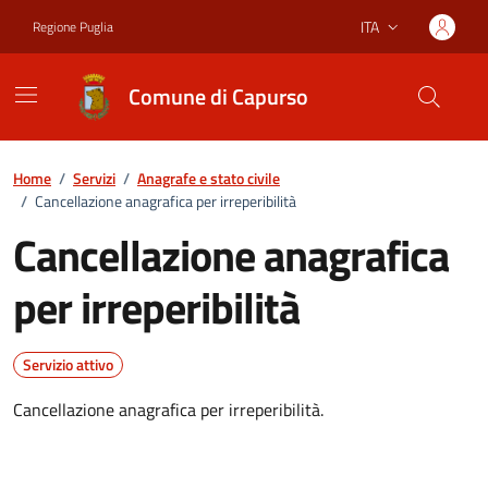
Vai ai contenuti
Vai al footer
ITA
Regione Puglia
Lingua attiva:
Comune di Capurso
Home
/
Servizi
/
Anagrafe e stato civile
/
Cancellazione anagrafica per irreperibilità
Cancellazione anagrafica
per irreperibilità
Servizio attivo
Cancellazione anagrafica per irreperibilità.