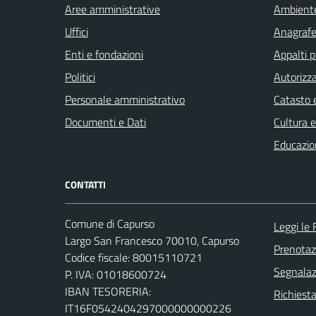
Aree amministrative
Ambient
Uffici
Anagrafe 
Enti e fondazioni
Appalti p
Politici
Autorizza
Personale amministrativo
Catasto e
Documenti e Dati
Cultura 
Educazio
CONTATTI
Comune di Capurso
Leggi le
Largo San Francesco 70010, Capurso
Prenota
Codice fiscale: 80015110721
Segnalazi
P. IVA: 01018600724
IBAN TESORERIA:
Richiest
IT16F0542404297000000000226