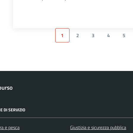
1
2
3
4
5
purso
E DI SERVIZIO
ra e pesca
Giustizia e sicurezza pubblica