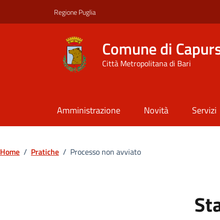
Vai ai contenuti
Vai al footer
Regione Puglia
Comune di Capur
Città Metropolitana di Bari
Amministrazione
Novità
Servizi
Home
/
Pratiche
/
Processo non avviato
Sta