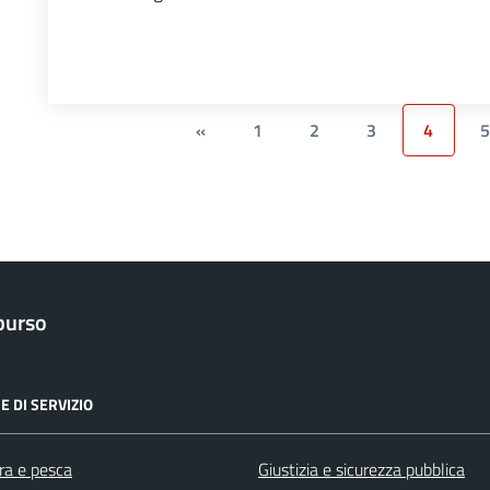
«
1
2
3
4
5
purso
E DI SERVIZIO
ra e pesca
Giustizia e sicurezza pubblica