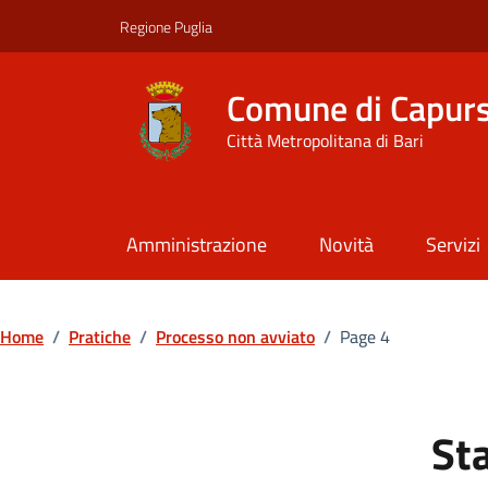
Vai ai contenuti
Vai al footer
Regione Puglia
Comune di Capur
Città Metropolitana di Bari
Amministrazione
Novità
Servizi
Home
/
Pratiche
/
Processo non avviato
/
Page 4
Sta