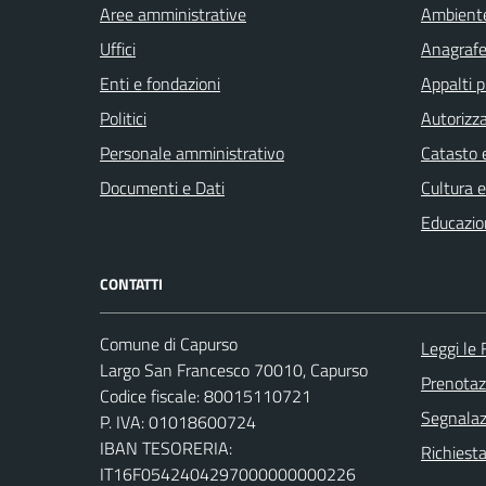
Aree amministrative
Ambient
Uffici
Anagrafe 
Enti e fondazioni
Appalti p
Politici
Autorizza
Personale amministrativo
Catasto e
Documenti e Dati
Cultura 
Educazio
CONTATTI
Comune di Capurso
Leggi le
Largo San Francesco 70010, Capurso
Prenota
Codice fiscale: 80015110721
Segnalazi
P. IVA: 01018600724
IBAN TESORERIA:
Richiest
IT16F0542404297000000000226