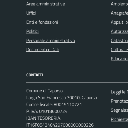
Aree amministrative
Ambient
Uffici
Anagrafe 
Enti e fondazioni
Appalti p
Politici
Autorizza
Personale amministrativo
Catasto e
Documenti e Dati
Cultura 
Educazio
CONTATTI
Comune di Capurso
Leggi le
Largo San Francesco 70010, Capurso
Prenota
Codice fiscale: 80015110721
Segnalazi
P. IVA: 01018600724
IBAN TESORERIA:
Richiest
IT16F0542404297000000000226