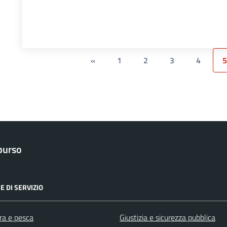
«
1
2
3
4
5
purso
E DI SERVIZIO
ra e pesca
Giustizia e sicurezza pubblica