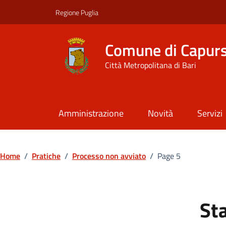
Vai ai contenuti
Vai al footer
Regione Puglia
Comune di Capur
Città Metropolitana di Bari
Amministrazione
Novità
Servizi
Home
/
Pratiche
/
Processo non avviato
/
Page 5
Sta