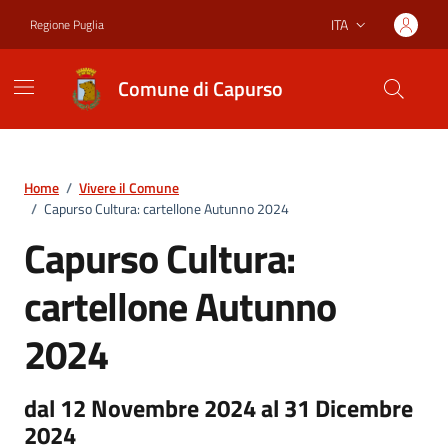
Vai ai contenuti
Vai al footer
ITA
Regione Puglia
Lingua attiva:
Comune di Capurso
Home
/
Vivere il Comune
/
Capurso Cultura: cartellone Autunno 2024
Capurso Cultura:
cartellone Autunno
2024
dal 12 Novembre 2024 al 31 Dicembre
2024