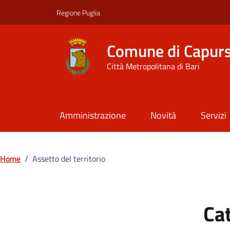
Vai ai contenuti
Vai al footer
Regione Puglia
Comune di Capur
Città Metropolitana di Bari
Amministrazione
Novità
Servizi
Home
/
Assetto del territorio
Ca