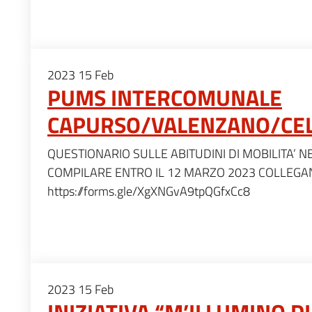
2023
15
Feb
PUMS INTERCOMUNALE
CAPURSO/VALENZANO/CE
QUESTIONARIO SULLE ABITUDINI DI MOBILITA’ 
COMPILARE ENTRO IL 12 MARZO 2023 COLLEGAN
https://forms.gle/XgXNGvA9tpQGfxCc8
2023
15
Feb
INIZIATIVA “M’ILLUMINO D