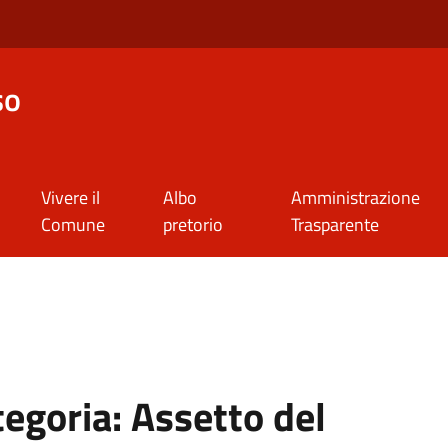
so
Vivere il
Albo
Amministrazione
Comune
pretorio
Trasparente
tegoria:
Assetto del